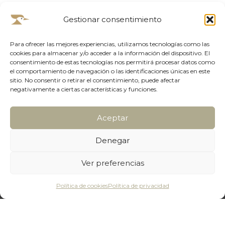
Montaje y trincaje in situ.
Gestionar consentimiento
Embalajes para transporte terrestre, marítimo y
Para ofrecer las mejores experiencias, utilizamos tecnologías como las
aéreo.
cookies para almacenar y/o acceder a la información del dispositivo. El
consentimiento de estas tecnologías nos permitirá procesar datos como
el comportamiento de navegación o las identificaciones únicas en este
Asesoramiento técnico para optimizar costes
sitio. No consentir o retirar el consentimiento, puede afectar
logísticos.
negativamente a ciertas características y funciones.
Aceptar
Denegar
Ver preferencias
Política de cookies
Política de privacidad